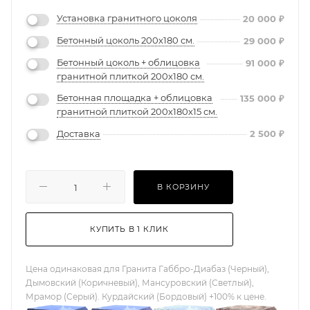
Установка гранитного цоколя
20 000
₽
Бетонный цоколь 200х180 см.
29 000
₽
Бетонный цоколь + облицовка
91 000
₽
гранитной плиткой 200х180 см.
Бетонная площадка + облицовка
135 000
₽
гранитной плиткой 200х180х15 см.
Доставка
2 500
₽
В КОРЗИНУ
КУПИТЬ В 1 КЛИК
Цена одинаковая для Гранита Габбро-Диабаз (Черный),
Дымовский (Коричневый), Мансуровский (Светлый),
Мрамор (Серый). Курдайский (Бордовый) +100% к цене.