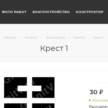
ФОТО РАБОТ
БЛАГОУСТРОЙСТВО
КОНСТРУКТОР
—
—
—
—
Главная
Каталог
Гравировка
Кресты
Крест 1
Крест 1
30
₽
Изготовле
Рассчитат