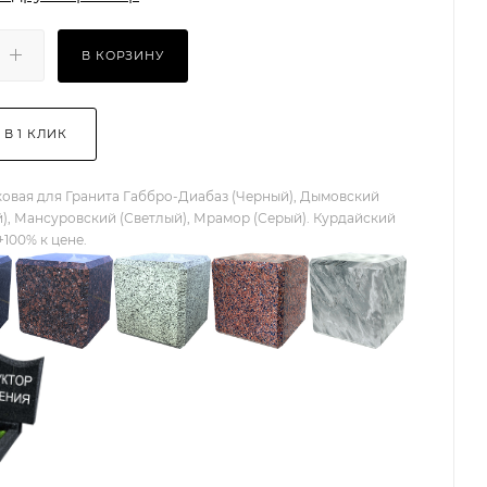
В КОРЗИНУ
 В 1 КЛИК
овая для Гранита Габбро-Диабаз (Черный), Дымовский
), Мансуровский (Светлый), Мрамор (Серый). Курдайский
+100% к цене.