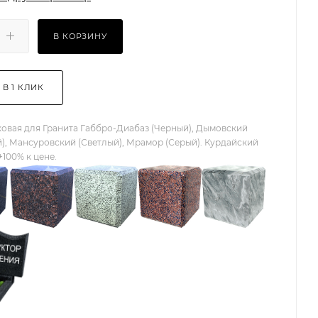
В КОРЗИНУ
 В 1 КЛИК
овая для Гранита Габбро-Диабаз (Черный), Дымовский
), Мансуровский (Светлый), Мрамор (Серый). Курдайский
+100% к цене.