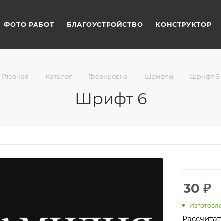
ФОТО РАБОТ
БЛАГОУСТРОЙСТВО
КОНСТРУКТОР
—
—
—
—
Главная
Каталог
Гравировка
Шрифты
Шрифт 6
Шрифт 6
30
₽
Изготовле
Рассчитат