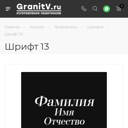
0
—
—
—
—
Главная
Каталог
Гравировка
Шрифты
Шрифт 13
Шрифт 13