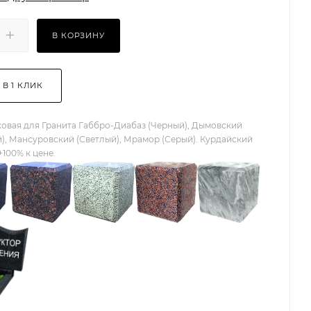
В КОРЗИНУ
 В 1 КЛИК
овая для Гранита Габбро-Диабаз (Черный), Дымовский
), Мансуровский (Светлый), Мрамор (Серый). Курдайский
+100% к цене.