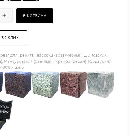
В КОРЗИНУ
 В 1 КЛИК
овая для Гранита Габбро-Диабаз (Черный), Дымовский
), Мансуровский (Светлый), Мрамор (Серый). Курдайский
+100% к цене.