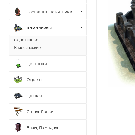
Составные памятники
Комплексы
Однотипные
Классические
Цветники
Ограды
Цоколя
Столы, Лавки
Вазы, Лампады