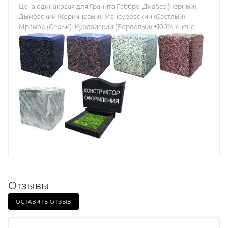
Цена одинаковая для Гранита Габбро-Диабаз (Черный),
Дымовский (Коричневый), Мансуровский (Светлый),
Мрамор (Серый). Курдайский (Бордовый) +100% к цене.
Отзывы
ОСТАВИТЬ ОТЗЫВ