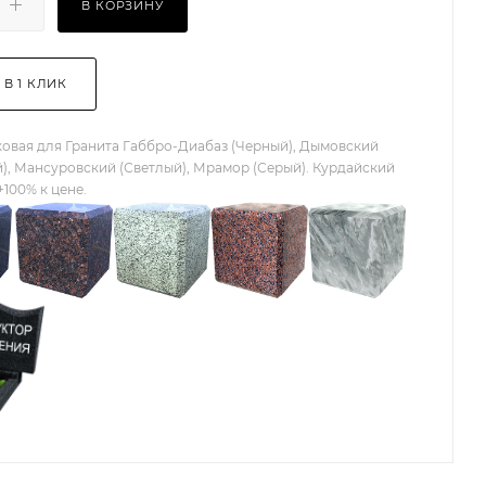
В КОРЗИНУ
 В 1 КЛИК
овая для Гранита Габбро-Диабаз (Черный), Дымовский
), Мансуровский (Светлый), Мрамор (Серый). Курдайский
+100% к цене.