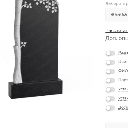
Выберите р
Рассчитат
Доп. оп
Разм
Цвет
ФИО 
Порт
Уста
Уста
Дост