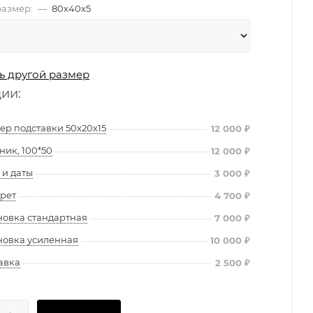
азмер:
—
80х40х5
ь другой размер
ции:
ер подставки 50х20х15
12 000
₽
ник, 100*50
12 000
₽
и даты
3 000
₽
рет
4 700
₽
новка стандартная
7 000
₽
новка усиленная
10 000
₽
авка
2 500
₽