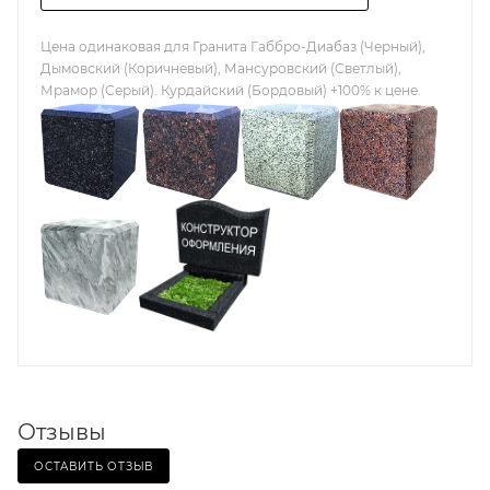
Цена одинаковая для Гранита Габбро-Диабаз (Черный),
Дымовский (Коричневый), Мансуровский (Светлый),
Мрамор (Серый). Курдайский (Бордовый) +100% к цене.
Отзывы
ОСТАВИТЬ ОТЗЫВ