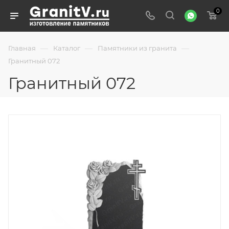
0
—
—
—
Главная
Каталог
Памятники из гранита
Гранитный 072
Гранитный 072