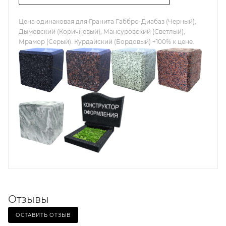
Цена одинаковая для Гранита Габбро-Диабаз (Черный),
Дымовский (Коричневый), Мансуровский (Светлый),
Мрамор (Серый). Курдайский (Бордовый) +100% к цене.
Отзывы
ОСТАВИТЬ ОТЗЫВ