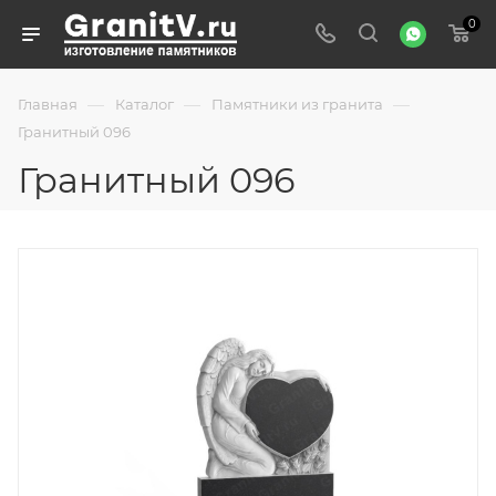
0
—
—
—
Главная
Каталог
Памятники из гранита
Гранитный 096
Гранитный 096