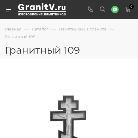
0
—
—
—
Главная
Каталог
Памятники из гранита
Гранитный 109
Гранитный 109