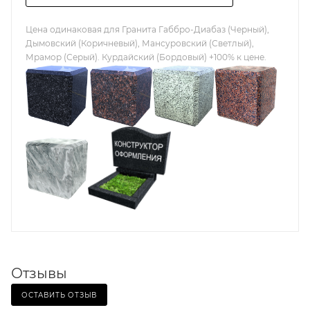
Цена одинаковая для Гранита Габбро-Диабаз (Черный),
Дымовский (Коричневый), Мансуровский (Светлый),
Мрамор (Серый). Курдайский (Бордовый) +100% к цене.
Отзывы
ОСТАВИТЬ ОТЗЫВ