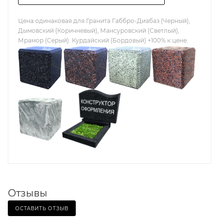
Цена одинаковая для Гранита Габбро-Диабаз (Черный),
Дымовский (Коричневый), Мансуровский (Светлый),
Мрамор (Серый). Курдайский (Бордовый) +100% к цене.
Отзывы
ОСТАВИТЬ ОТЗЫВ