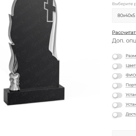
Выберите р
Рассчитат
Доп. оп
Разм
Цвет
ФИО 
Порт
Уста
Уста
Дост