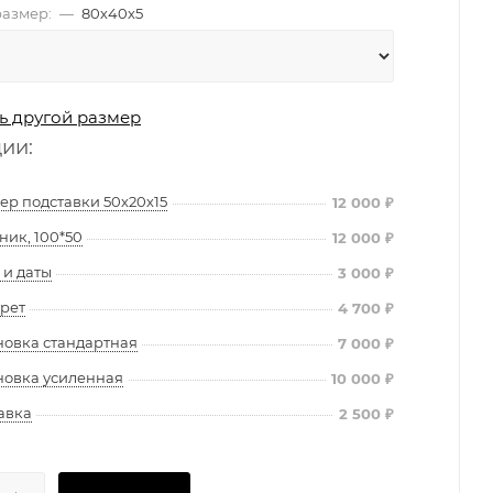
азмер:
—
80х40х5
ь другой размер
ции:
ер подставки 50х20х15
12 000
₽
ник, 100*50
12 000
₽
и даты
3 000
₽
рет
4 700
₽
новка стандартная
7 000
₽
новка усиленная
10 000
₽
авка
2 500
₽