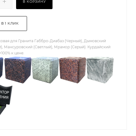
В КОРЗИНУ
 В 1 КЛИК
овая для Гранита Габбро-Диабаз (Черный), Дымовский
), Мансуровский (Светлый), Мрамор (Серый). Курдайский
+100% к цене.