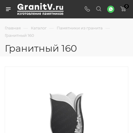
0
—
—
—
Главная
Каталог
Памятники из гранита
Гранитный 160
Гранитный 160