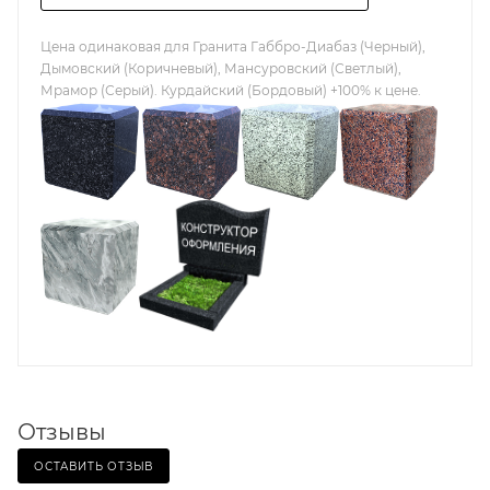
Цена одинаковая для Гранита Габбро-Диабаз (Черный),
Дымовский (Коричневый), Мансуровский (Светлый),
Мрамор (Серый). Курдайский (Бордовый) +100% к цене.
Отзывы
ОСТАВИТЬ ОТЗЫВ