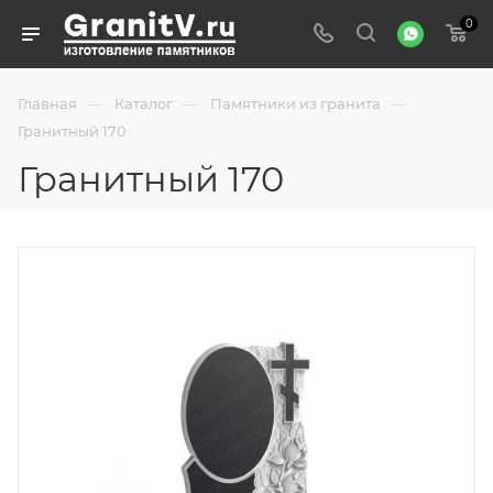
0
—
—
—
Главная
Каталог
Памятники из гранита
Гранитный 170
Гранитный 170