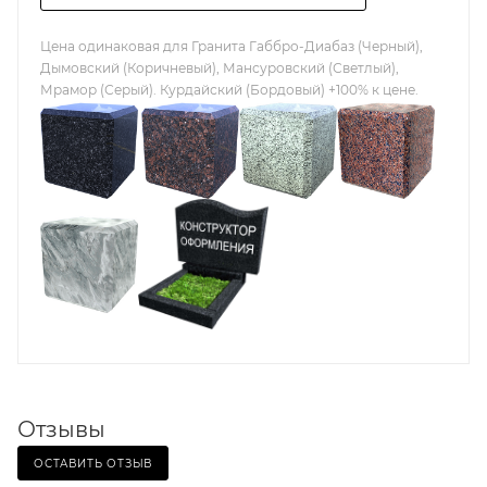
Цена одинаковая для Гранита Габбро-Диабаз (Черный),
Дымовский (Коричневый), Мансуровский (Светлый),
Мрамор (Серый). Курдайский (Бордовый) +100% к цене.
Отзывы
ОСТАВИТЬ ОТЗЫВ