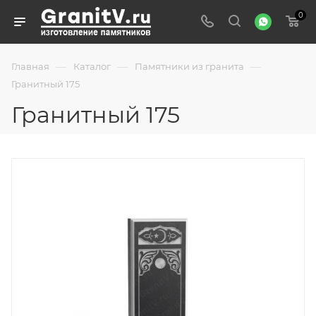
0
—
—
—
Главная
Каталог
Памятники из гранита
Гранитный 175
Гранитный 175