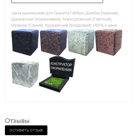
Цена одинаковая для Гранита Габбро-Диабаз (Черный),
Дымовский (Коричневый), Мансуровский (Светлый),
Мрамор (Серый). Курдайский (Бордовый) +100% к цене.
Отзывы
ОСТАВИТЬ ОТЗЫВ