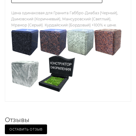
Цена одинаковая для Гранита Габбро-Диабаз (Черный),
Дымовский (Коричневый), Мансуровский (Светлый),
Мрамор (Серый). Курдайский (Бордовый) +100% к цене.
Отзывы
ОСТАВИТЬ ОТЗЫВ