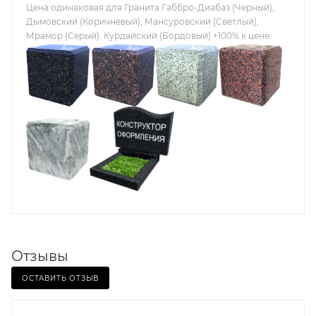
Цена одинаковая для Гранита Габбро-Диабаз (Черный),
Дымовский (Коричневый), Мансуровский (Светлый),
Мрамор (Серый). Курдайский (Бордовый) +100% к цене.
Отзывы
ОСТАВИТЬ ОТЗЫВ