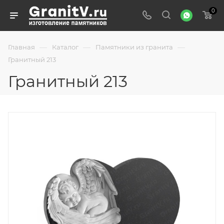
0
—
—
—
Главная
Каталог
Памятники из гранита
Гранитный 213
Гранитный 213