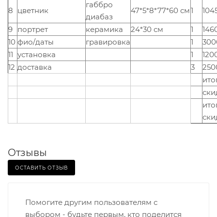
габбро
8
цветник
47*5*8*77*60 см
1
104
диабаз
9
портрет
керамика
24*30 см
1
146
10
фио/даты
гравировка
1
300
11
установка
1
120
12
доставка
3
250
ито
ски
ито
ски
Отзывы
ОСТАВИТЬ ОТЗЫВ
Помогите другим пользователям с
выбором - будьте первым, кто поделится