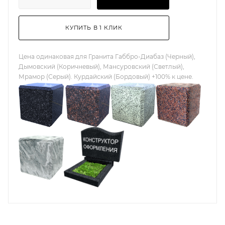
КУПИТЬ В 1 КЛИК
Цена одинаковая для Гранита Габбро-Диабаз (Черный),
Дымовский (Коричневый), Мансуровский (Светлый),
Мрамор (Серый). Курдайский (Бордовый) +100% к цене.