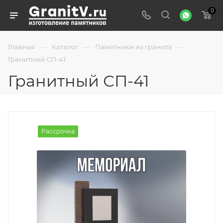
0
—
—
—
Главная
Каталог
Памятники из гранита
Гранитный СП-41
Гранитный СП-41
Рассрочка