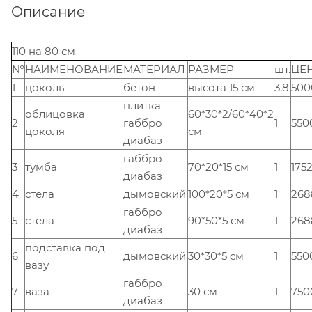
Описание
110 на 80 см
№
НАИМЕНОВАНИЕ
МАТЕРИАЛ
РАЗМЕР
шт.
ЦЕ
1
цоколь
бетон
высота 15 см
3,8
500
плитка
облицовка
60*30*2/60*40*2
2
габбро
1
550
цоколя
см
диабаз
габбро
3
тумба
70*20*15 см
1
175
диабаз
4
стела
дымовский
100*20*5 см
1
268
габбро
5
стела
90*50*5 см
1
268
диабаз
подставка под
6
дымовский
30*30*5 см
1
550
вазу
габбро
7
ваза
30 см
1
750
диабаз