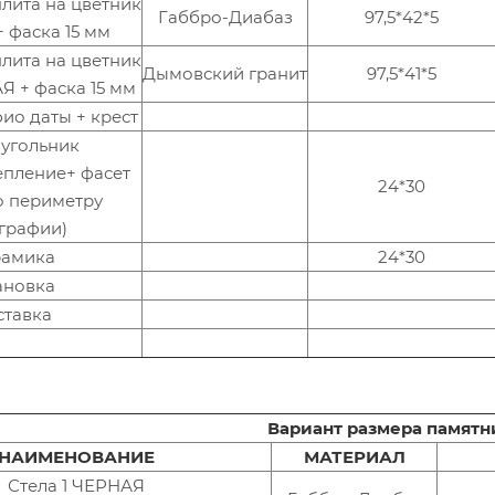
лита на цветник
Габбро-Диабаз
97,5*42*5
 фаска 15 мм
лита на цветник
Дымовский гранит
97,5*41*5
 + фаска 15 мм
ио даты + крест
угольник
епление+ фасет
24*30
о периметру
графии)
рамика
24*30
ановка
ставка
Вариант размера памятн
НАИМЕНОВАНИЕ
МАТЕРИАЛ
Стела 1 ЧЕРНАЯ