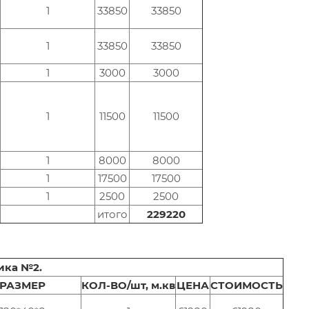
1
33850
33850
1
33850
33850
1
3000
3000
1
11500
11500
1
8000
8000
1
17500
17500
1
2500
2500
итого
229220
ика №2.
РАЗМЕР
КОЛ-ВО/шт, м.кв
ЦЕНА
СТОИМОСТЬ