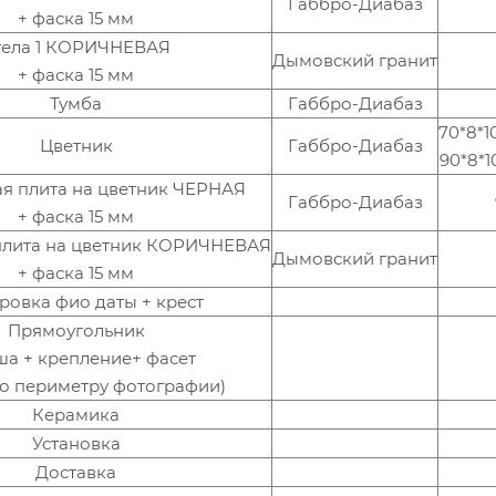
Габбро-Диабаз
+ фаска 15 мм
тела 1 КОРИЧНЕВАЯ
Дымовский гранит
+ фаска 15 мм
Тумба
Габбро-Диабаз
70*8*1
Цветник
Габбро-Диабаз
90*8*1
я плита на цветник ЧЕРНАЯ
Габбро-Диабаз
+ фаска 15 мм
плита на цветник КОРИЧНЕВАЯ
Дымовский гранит
+ фаска 15 мм
ровка фио даты + крест
Прямоугольник
ша + крепление+ фасет
по периметру фотографии)
Керамика
Установка
Доставка