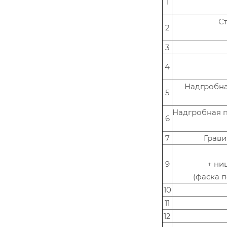
1
С
2
3
4
Надгробна
5
Надгробная 
6
7
Грави
9
+ ни
(фаска 
10
11
12