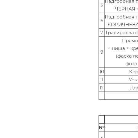
Надгробная п
5
ЧЕРНАЯ +
Надгробная п
6
КОРИЧНЕВАЯ
7
Гравировка ф
Прямо
+ ниша + кр
9
(фаска п
фото
10
Ке
11
Уст
12
До
№