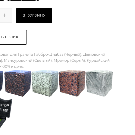
В КОРЗИНУ
 В 1 КЛИК
овая для Гранита Габбро-Диабаз (Черный), Дымовский
), Мансуровский (Светлый), Мрамор (Серый). Курдайский
+100% к цене.