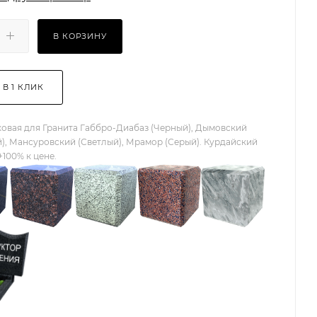
В КОРЗИНУ
 В 1 КЛИК
овая для Гранита Габбро-Диабаз (Черный), Дымовский
), Мансуровский (Светлый), Мрамор (Серый). Курдайский
+100% к цене.