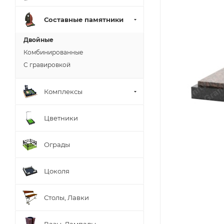
Составные памятники
Двойные
Комбинированные
С гравировкой
Комплексы
Цветники
Ограды
Цоколя
Столы, Лавки
Вазы, Лампады