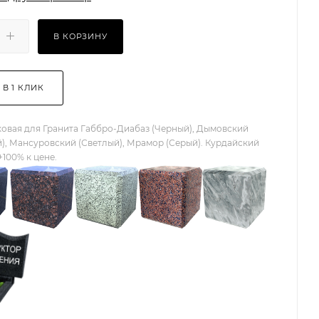
В КОРЗИНУ
 В 1 КЛИК
овая для Гранита Габбро-Диабаз (Черный), Дымовский
), Мансуровский (Светлый), Мрамор (Серый). Курдайский
+100% к цене.