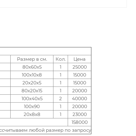
Размер в см.
Кол.
Цена
80х60х5
1
25000
100х10х8
1
15000
20х20х5
1
15000
80х20х15
1
20000
100х40х5
2
40000
100х90
1
20000
20х8х8
1
23000
158000
ассчитываем любой размер по запросу