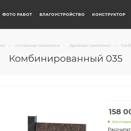
ФОТО РАБОТ
БЛАГОУСТРОЙСТВО
КОНСТРУКТОР
—
—
—
лог
Составные памятники
Двойные памятники
Комб
Комбинированный 035
158 0
Изготовле
Рассчитат