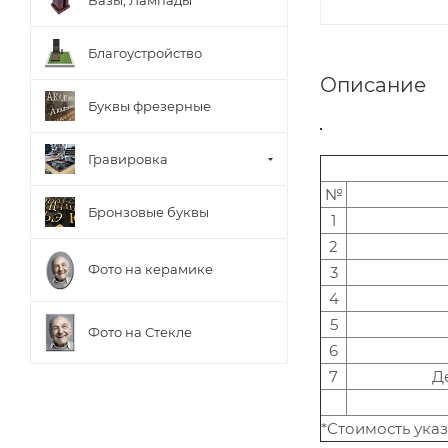
Благоустройство
Описание
Буквы фрезерные
Гравировка
№
Бронзовые буквы
1
2
Фото на керамике
3
4
5
Фото на Стекле
6
7
Д
*Стоимость ука