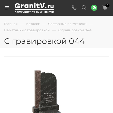
0
—
—
—
Главная
Каталог
Составные памятники
—
Памятники с гравировкой
С гравировкой 044
С гравировкой 044