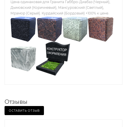
Цена одинаковая для Гранита Габбро-Диабаз (Черный),
Дымовский (Коричневый), Мансуровский (Светлый),
Мрамор (Серый). Курдайский (Бордовый) +100% к цене.
Отзывы
ОСТАВИТЬ ОТЗЫВ