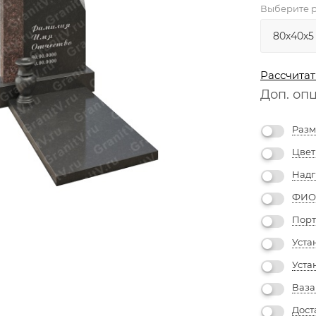
Выберите р
Рассчитат
Доп. оп
Разм
Цвет
Надг
ФИО 
Порт
Уста
Уста
Ваза
Дост