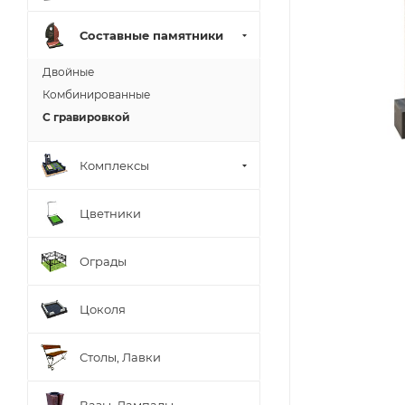
Составные памятники
Двойные
Комбинированные
С гравировкой
Комплексы
Цветники
Ограды
Цоколя
Столы, Лавки
Вазы, Лампады