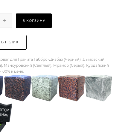
В КОРЗИНУ
 В 1 КЛИК
овая для Гранита Габбро-Диабаз (Черный), Дымовский
), Мансуровский (Светлый), Мрамор (Серый). Курдайский
+100% к цене.