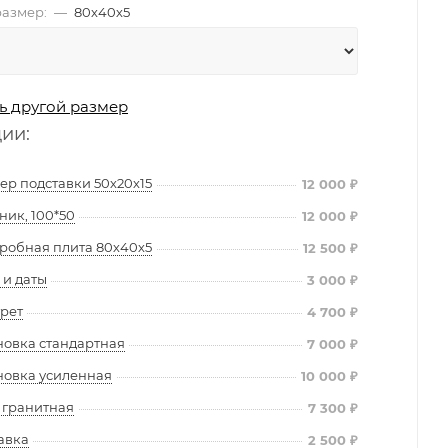
азмер:
—
80х40х5
ь другой размер
ции:
ер подставки 50х20х15
12 000
₽
ник, 100*50
12 000
₽
робная плита 80х40х5
12 500
₽
и даты
3 000
₽
рет
4 700
₽
новка стандартная
7 000
₽
новка усиленная
10 000
₽
 гранитная
7 300
₽
авка
2 500
₽