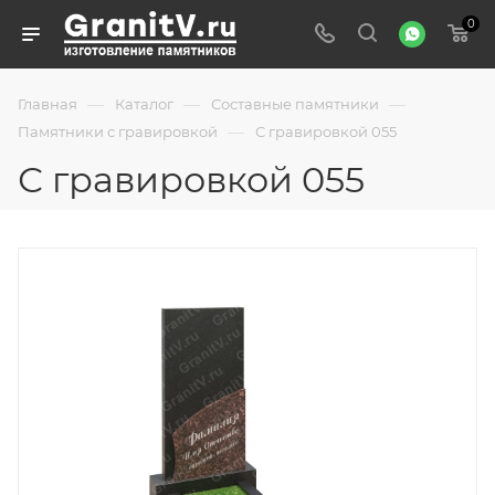
0
—
—
—
Главная
Каталог
Составные памятники
—
Памятники с гравировкой
С гравировкой 055
С гравировкой 055