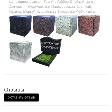
Цена одинаковая для Гранита Габбро-Диабаз (Черный),
Дымовский (Коричневый), Мансуровский (Светлый),
Мрамор (Серый). Курдайский (Бордовый) +100% к цене.
Отзывы
ОСТАВИТЬ ОТЗЫВ