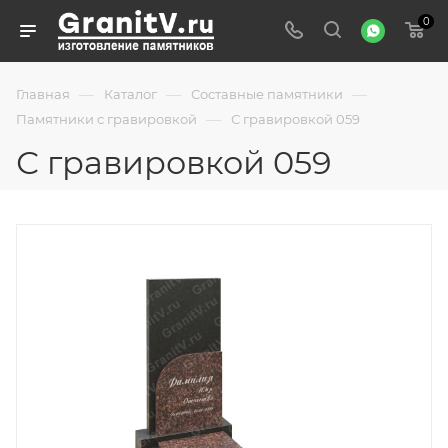
0
—
—
—
Главная
Каталог
Составные памятники
—
Памятники с гравировкой
С гравировкой 059
С гравировкой 059