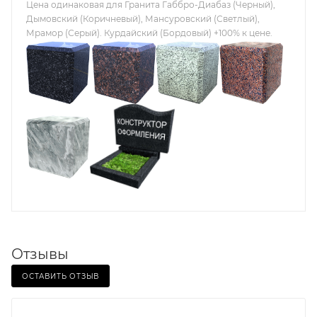
Цена одинаковая для Гранита Габбро-Диабаз (Черный),
Дымовский (Коричневый), Мансуровский (Светлый),
Мрамор (Серый). Курдайский (Бордовый) +100% к цене.
Отзывы
ОСТАВИТЬ ОТЗЫВ