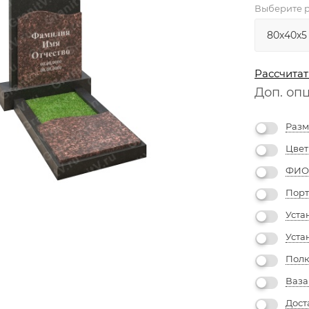
Выберите р
Рассчитат
Доп. оп
Разм
Цвет
ФИО 
Порт
Уста
Уста
Полк
Ваза
Дост