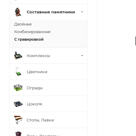
Составные памятники
Двойные
Комбинированные
С гравировкой
Комплексы
Цветники
Ограды
Цоколя
Столы, Лавки
Вазы, Лампады