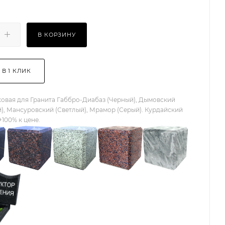
В КОРЗИНУ
 В 1 КЛИК
овая для Гранита Габбро-Диабаз (Черный), Дымовский
), Мансуровский (Светлый), Мрамор (Серый). Курдайский
+100% к цене.