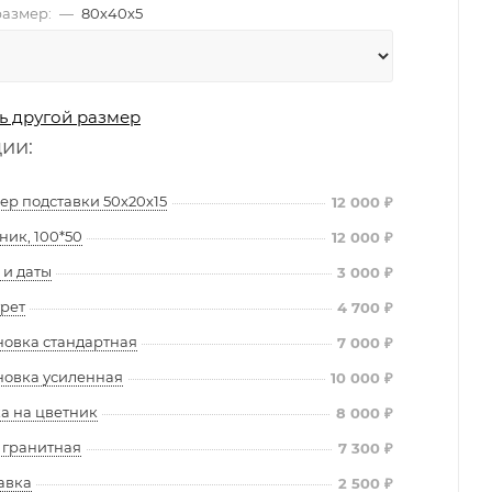
азмер:
—
80х40х5
ь другой размер
ции:
ер подставки 50х20х15
12 000
₽
ник, 100*50
12 000
₽
и даты
3 000
₽
рет
4 700
₽
новка стандартная
7 000
₽
новка усиленная
10 000
₽
а на цветник
8 000
₽
 гранитная
7 300
₽
авка
2 500
₽