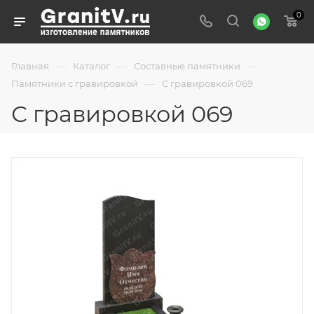
0
—
—
—
Главная
Каталог
Составные памятники
—
Памятники с гравировкой
С гравировкой 069
С гравировкой 069