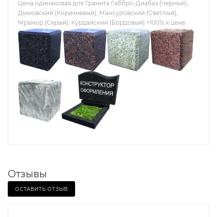
Цена одинаковая для Гранита Габбро-Диабаз (Черный),
Дымовский (Коричневый), Мансуровский (Светлый),
Мрамор (Серый). Курдайский (Бордовый) +100% к цене.
Отзывы
ОСТАВИТЬ ОТЗЫВ