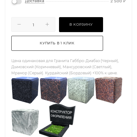
Доставка
2 500
₽
В КОРЗИНУ
КУПИТЬ В 1 КЛИК
Цена одинаковая для Гранита Габбро-Диабаз (Черный),
Дымовский (Коричневый), Мансуровский (Светлый),
Мрамор (Серый). Курдайский (Бордовый) +100% к цене.