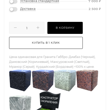
Установка стандартная
7 000
₽
Доставка
2 500
₽
В КОРЗИНУ
КУПИТЬ В 1 КЛИК
Цена одинаковая для Гранита Габбро-Диабаз (Черный),
Дымовский (Коричневый), Мансуровский (Светлый),
Мрамор (Серый). Курдайский (Бордовый) +100% к цене.