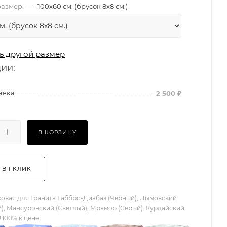
азмер:
—
100х60 см. (брусок 8х8 см.)
ь другой размер
ции:
авка
2 500
₽
В КОРЗИНУ
 В 1 КЛИК
овая для Гранита Габбро-Диабаз (Черный), Дымовский
), Мансуровский (Светлый), Мрамор (Серый). Курдайский
+100% к цене.