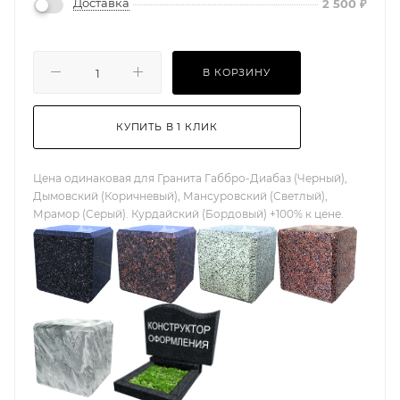
Доставка
2 500
₽
В КОРЗИНУ
КУПИТЬ В 1 КЛИК
Цена одинаковая для Гранита Габбро-Диабаз (Черный),
Дымовский (Коричневый), Мансуровский (Светлый),
Мрамор (Серый). Курдайский (Бордовый) +100% к цене.