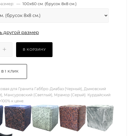
азмер:
—
100х60 см. (брусок 8х8 см.)
ь другой размер
В КОРЗИНУ
 В 1 КЛИК
овая для Гранита Габбро-Диабаз (Черный), Дымовский
), Мансуровский (Светлый), Мрамор (Серый). Курдайский
+100% к цене.