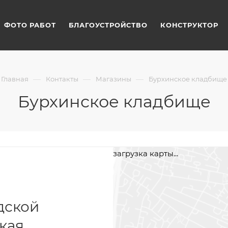
ФОТО РАБОТ
БЛАГОУСТРОЙСТВО
КОНСТРУКТОР
—
—
—
Главная
Контакты
Магазины
Бурхинское кладбище
Бурхинское кладбище
загрузка карты...
дской
кая