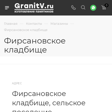
0
—
—
—
Главная
Контакты
Магазины
Фирсановское кладбище
Фирсановское
кладбище
АДРЕС
Фирсановское
кладбище, сельское