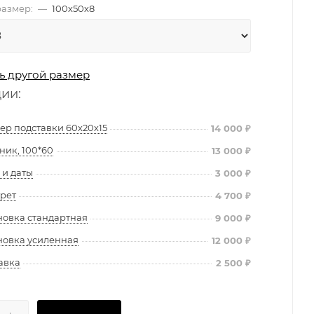
азмер:
—
100х50х8
ь другой размер
ции:
ер подставки 60х20х15
14 000
₽
ник, 100*60
13 000
₽
и даты
3 000
₽
рет
4 700
₽
новка стандартная
9 000
₽
новка усиленная
12 000
₽
авка
2 500
₽