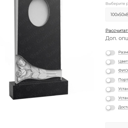
Выберите р
Рассчитат
Доп. оп
Разм
Цвет
ФИО 
Порт
Уста
Уста
Дост