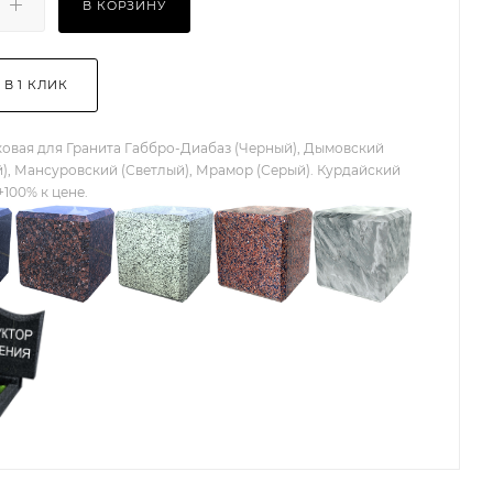
В КОРЗИНУ
 В 1 КЛИК
овая для Гранита Габбро-Диабаз (Черный), Дымовский
), Мансуровский (Светлый), Мрамор (Серый). Курдайский
+100% к цене.