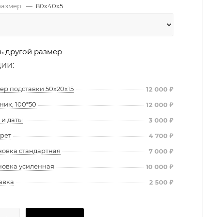
азмер:
—
80х40х5
ь другой размер
ции:
ер подставки 50х20х15
12 000
₽
ник, 100*50
12 000
₽
и даты
3 000
₽
рет
4 700
₽
новка стандартная
7 000
₽
новка усиленная
10 000
₽
авка
2 500
₽