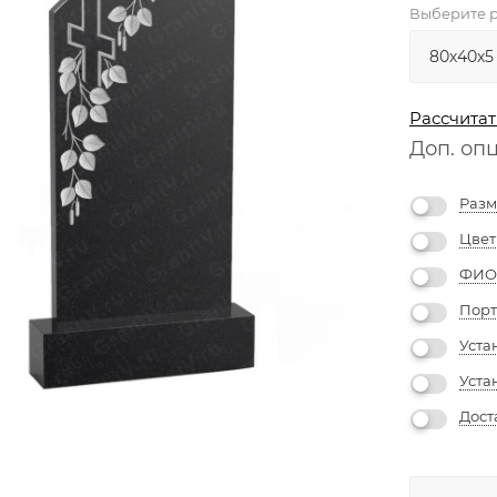
Выберите р
Рассчитат
Доп. оп
Разм
Цвет
ФИО 
Порт
Уста
Уста
Дост