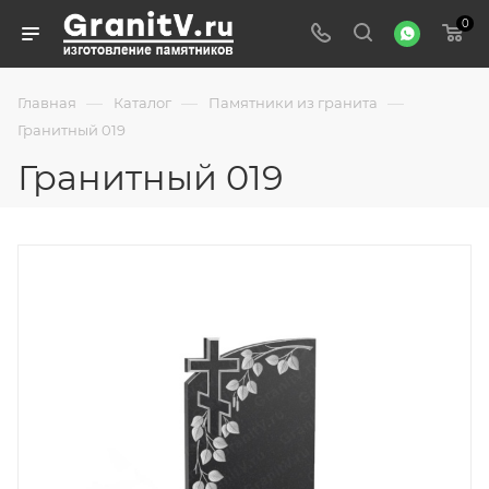
0
—
—
—
Главная
Каталог
Памятники из гранита
Гранитный 019
Гранитный 019