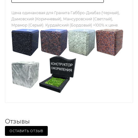
Цена одинаковая для Гранита Габбро-Диабаз (Черный),
Дымовский (Коричневый), Мансуровский (Светлый),
Мрамор (Серый). Курдайский (Бордовый) +100% к цене.
Отзывы
ОСТАВИТЬ ОТЗЫВ