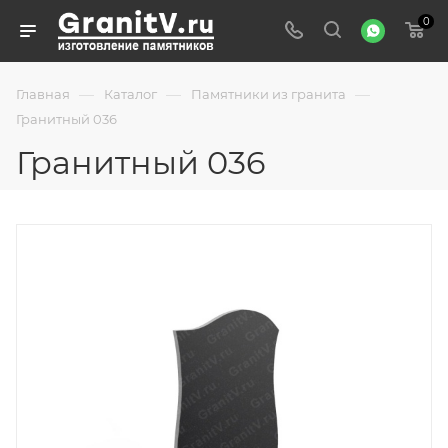
0
—
—
—
Главная
Каталог
Памятники из гранита
Гранитный 036
Гранитный 036