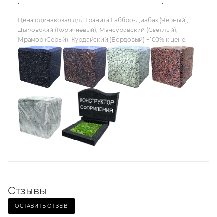
Цена одинаковая для Гранита Габбро-Диабаз (Черный),
Дымовский (Коричневый), Мансуровский (Светлый),
Мрамор (Серый). Курдайский (Бордовый) +100% к цене.
Отзывы
ОСТАВИТЬ ОТЗЫВ