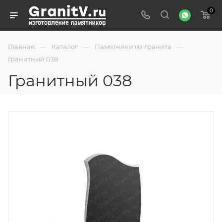
0
—
—
—
Главная
Каталог
Памятники из гранита
Гранитный 038
Гранитный 038