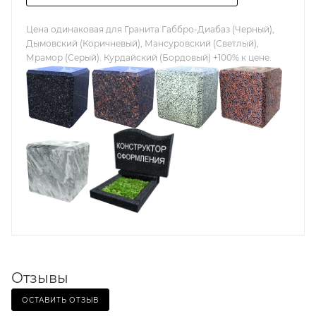
Цена одинаковая для Гранита Габбро-Диабаз (Черный),
Дымовский (Коричневый), Мансуровский (Светлый),
Мрамор (Серый). Курдайский (Бордовый) +100% к цене.
Отзывы
ОСТАВИТЬ ОТЗЫВ