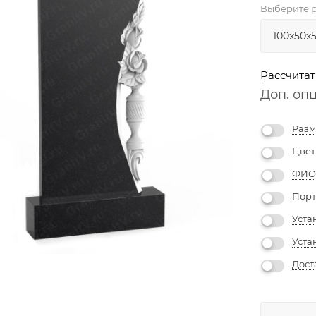
Выберите р
Рассчитат
Доп. оп
Разм
Цвет
ФИО 
Порт
Уста
Уста
Дост