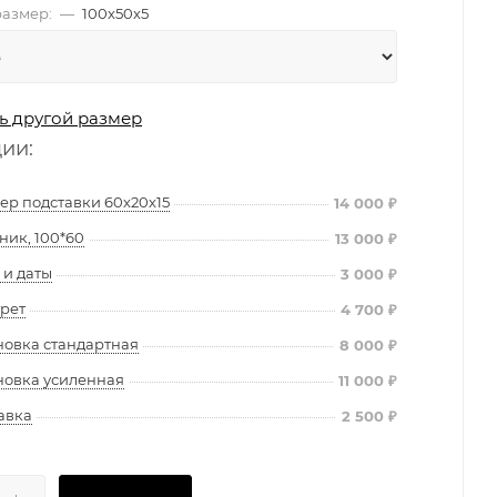
азмер:
—
100х50х5
ь другой размер
ции:
ер подставки 60х20х15
14 000
₽
ник, 100*60
13 000
₽
и даты
3 000
₽
рет
4 700
₽
новка стандартная
8 000
₽
новка усиленная
11 000
₽
авка
2 500
₽