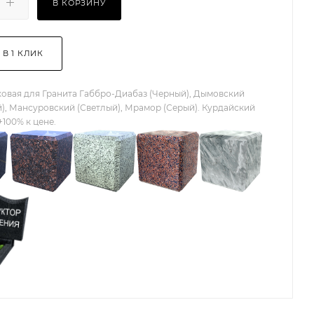
В КОРЗИНУ
 В 1 КЛИК
овая для Гранита Габбро-Диабаз (Черный), Дымовский
), Мансуровский (Светлый), Мрамор (Серый). Курдайский
+100% к цене.