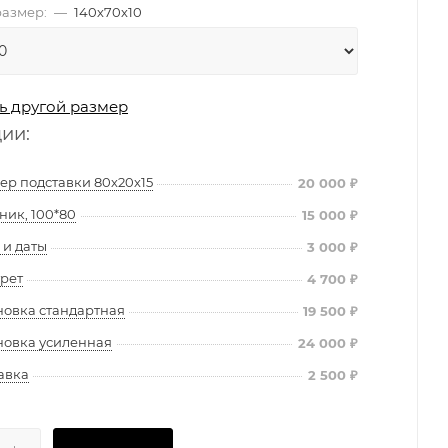
азмер:
—
140х70х10
ь другой размер
ции:
ер подставки 80х20х15
20 000
₽
ник, 100*80
15 000
₽
и даты
3 000
₽
рет
4 700
₽
новка стандартная
19 500
₽
новка усиленная
24 000
₽
авка
2 500
₽