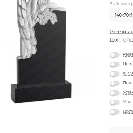
Выберите р
Рассчитат
Доп. оп
Разм
Цвет
ФИО 
Порт
Уста
Уста
Дост