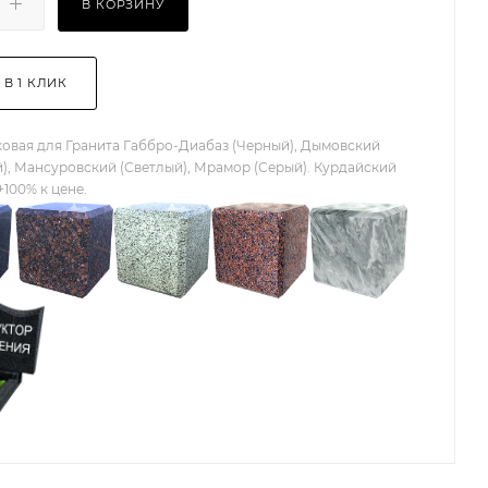
В КОРЗИНУ
 В 1 КЛИК
овая для Гранита Габбро-Диабаз (Черный), Дымовский
), Мансуровский (Светлый), Мрамор (Серый). Курдайский
+100% к цене.