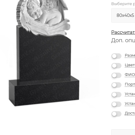
Выберите р
Рассчитат
Доп. оп
Разм
Цвет
ФИО 
Порт
Уста
Уста
Дост