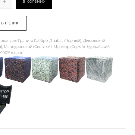
В КОРЗИНУ
 В 1 КЛИК
овая для Гранита Габбро-Диабаз (Черный), Дымовский
), Мансуровский (Светлый), Мрамор (Серый). Курдайский
+100% к цене.