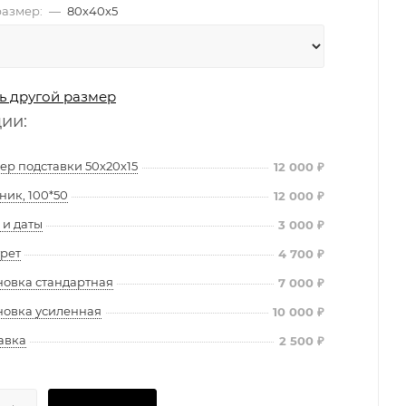
азмер:
—
80х40х5
ь другой размер
ции:
ер подставки 50х20х15
12 000
₽
ник, 100*50
12 000
₽
и даты
3 000
₽
рет
4 700
₽
новка стандартная
7 000
₽
новка усиленная
10 000
₽
авка
2 500
₽