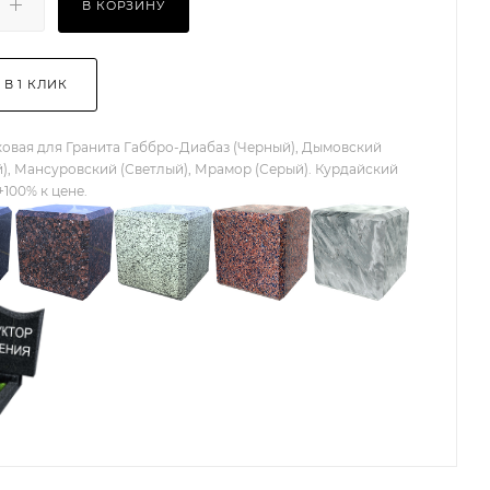
В КОРЗИНУ
 В 1 КЛИК
овая для Гранита Габбро-Диабаз (Черный), Дымовский
), Мансуровский (Светлый), Мрамор (Серый). Курдайский
+100% к цене.