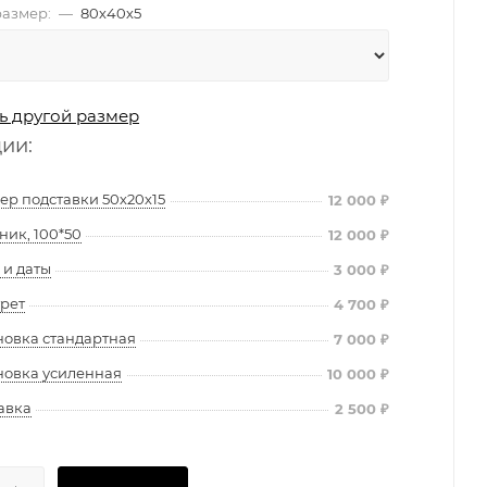
азмер:
—
80х40х5
ь другой размер
ции:
ер подставки 50х20х15
12 000
₽
ник, 100*50
12 000
₽
и даты
3 000
₽
рет
4 700
₽
новка стандартная
7 000
₽
новка усиленная
10 000
₽
авка
2 500
₽