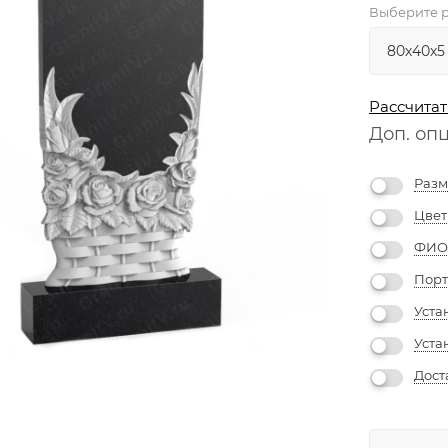
Выберите р
Рассчитат
Доп. оп
Разм
Цвет
ФИО 
Порт
Уста
Уста
Дост