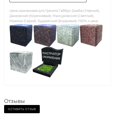
Цена одинаковая для Гранита Габбро-Диабаз (Черный),
Дымовский (Коричневый), Мансуровский (Светлый),
Мрамор (Серый). Курдайский (Бордовый) +100% к цене.
Отзывы
ОСТАВИТЬ ОТЗЫВ