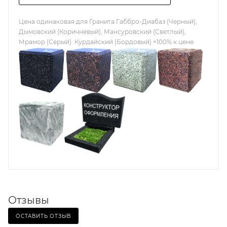
Цена одинаковая для Гранита Габбро-Диабаз (Черный),
Дымовский (Коричневый), Мансуровский (Светлый),
Мрамор (Серый). Курдайский (Бордовый) +100% к цене.
Отзывы
ОСТАВИТЬ ОТЗЫВ