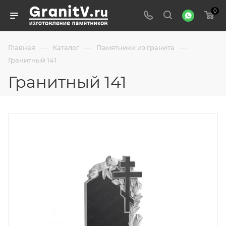
0
—
—
—
Главная
Каталог
Памятники из гранита
Гранитный 141
Гранитный 141