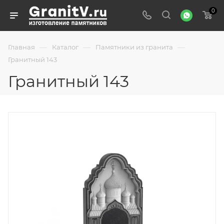
0
—
—
—
Главная
Каталог
Памятники из гранита
Гранитный 143
Гранитный 143