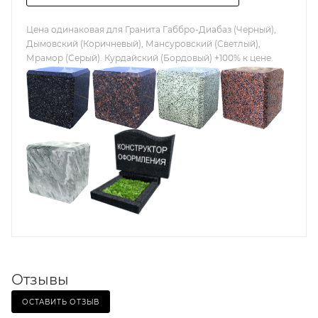
Цена одинаковая для Гранита Габбро-Диабаз (Черный),
Дымовский (Коричневый), Мансуровский (Светлый),
Мрамор (Серый). Курдайский (Бордовый) +100% к цене.
Отзывы
ОСТАВИТЬ ОТЗЫВ