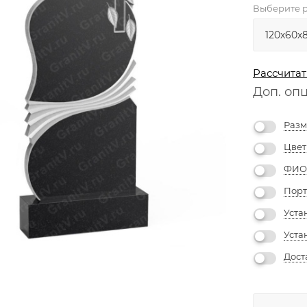
Выберите р
Рассчитат
Доп. оп
Разм
Цвет
ФИО 
Порт
Уста
Уста
Дост