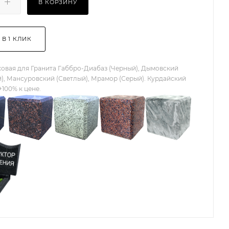
В КОРЗИНУ
 В 1 КЛИК
овая для Гранита Габбро-Диабаз (Черный), Дымовский
), Мансуровский (Светлый), Мрамор (Серый). Курдайский
+100% к цене.