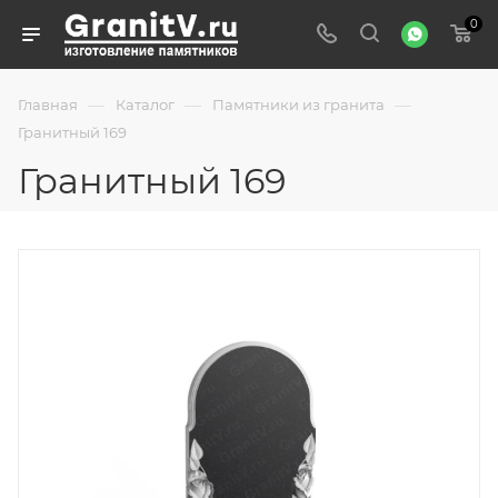
0
—
—
—
Главная
Каталог
Памятники из гранита
Гранитный 169
Гранитный 169