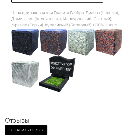
Цена одинаковая для Гранита Габбро-Диабаз (Черный),
Дымовский (Коричневый), Мансуровский (Светлый),
Мрамор (Серый). Курдайский (Бордовый) +100% к цене.
Отзывы
ОСТАВИТЬ ОТЗЫВ