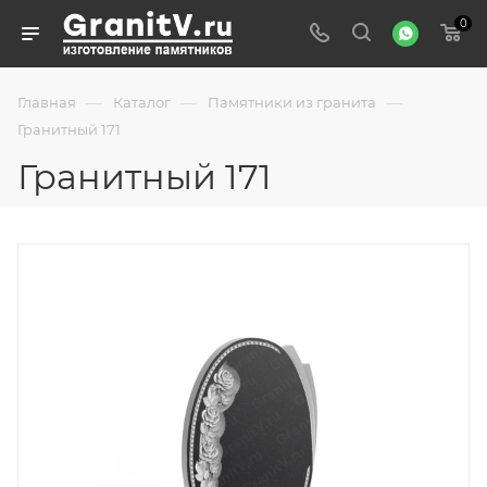
0
—
—
—
Главная
Каталог
Памятники из гранита
Гранитный 171
Гранитный 171