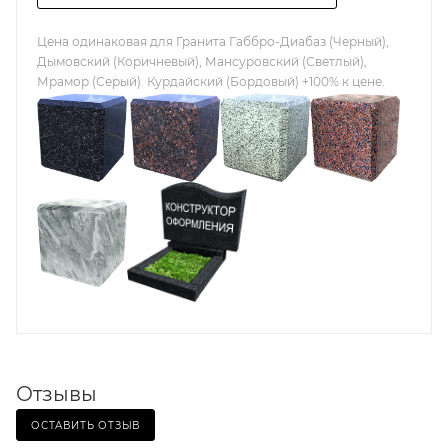
Цена одинаковая для Гранита Габбро-Диабаз (Черный),
Дымовский (Коричневый), Мансуровский (Светлый),
Мрамор (Серый). Курдайский (Бордовый) +100% к цене.
Отзывы
ОСТАВИТЬ ОТЗЫВ